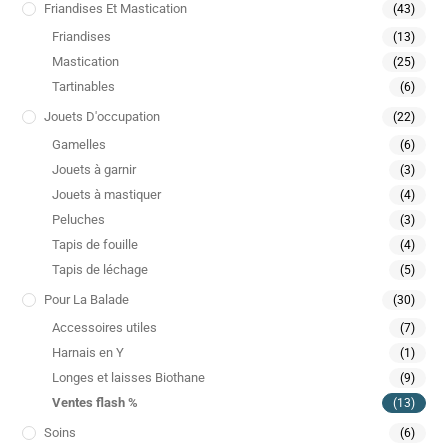
Friandises Et Mastication
(43)
Friandises
(13)
Mastication
(25)
Tartinables
(6)
Jouets D'occupation
(22)
Gamelles
(6)
Jouets à garnir
(3)
Jouets à mastiquer
(4)
Peluches
(3)
Tapis de fouille
(4)
Tapis de léchage
(5)
Pour La Balade
(30)
Accessoires utiles
(7)
Harnais en Y
(1)
Longes et laisses Biothane
(9)
Ventes flash %
(13)
Soins
(6)