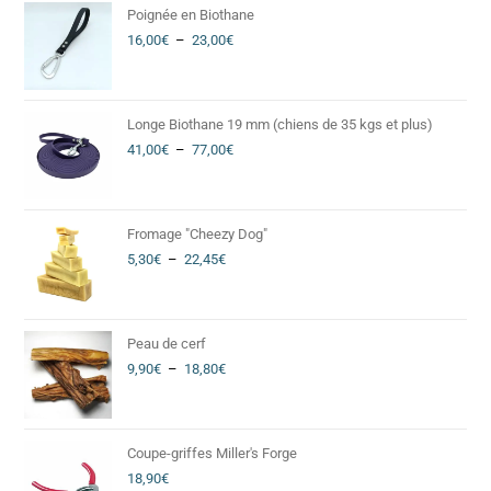
Poignée en Biothane
16,00
€
–
23,00
€
Longe Biothane 19 mm (chiens de 35 kgs et plus)
41,00
€
–
77,00
€
Fromage "Cheezy Dog"
5,30
€
–
22,45
€
Peau de cerf
9,90
€
–
18,80
€
Coupe-griffes Miller's Forge
18,90
€