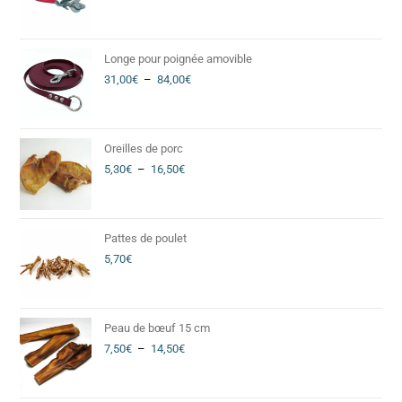
Longe pour poignée amovible
31,00
€
–
84,00
€
Oreilles de porc
5,30
€
–
16,50
€
Pattes de poulet
5,70
€
Peau de bœuf 15 cm
7,50
€
–
14,50
€