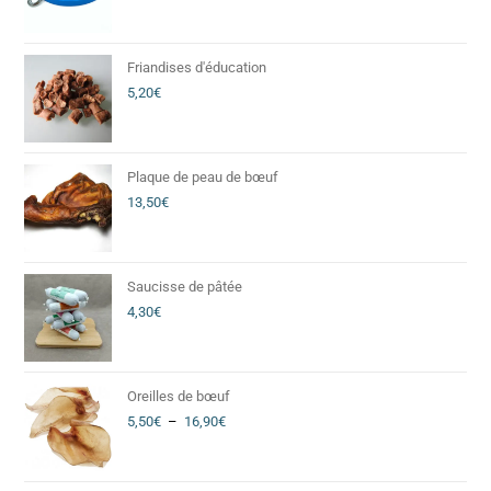
Friandises d'éducation
5,20
€
Plaque de peau de bœuf
13,50
€
Saucisse de pâtée
4,30
€
Oreilles de bœuf
5,50
€
–
16,90
€