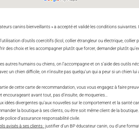
urs canins bienveillants » a accepté et validé les conditions suivantes. I
utilisation d’outils coercitifs (licol, collier étrangleur ou électrique, collie
frir des choix et les accompagner plutôt que forcer, demander plutôt qu’e
es autres humains ou chiens, on l’accompagne et on s’aide des outils nécess
t avec un chien difficile, on n’insulte pas quelqu’un qui a peur si un chien 
artie de cette carte de recommandation, vous vous engagez à faire preuv
et encourageant avant tout, pas d’insulte, de moqueries…
ux idées divergentes qu’aux nouvelles sur le comportement et la santé can
ander la boutique à ses clients, ou être soit même client de la boutique.
de police d’assurance responsabilité civile.
ls avisés à ses clients :
justifier d’un BP éducateur canin, ou d’une forma