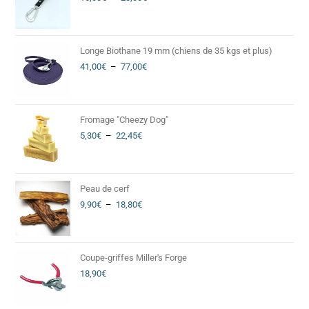
Longe Biothane 19 mm (chiens de 35 kgs et plus)
41,00
€
–
77,00
€
Fromage "Cheezy Dog"
5,30
€
–
22,45
€
Peau de cerf
9,90
€
–
18,80
€
Coupe-griffes Miller's Forge
18,90
€