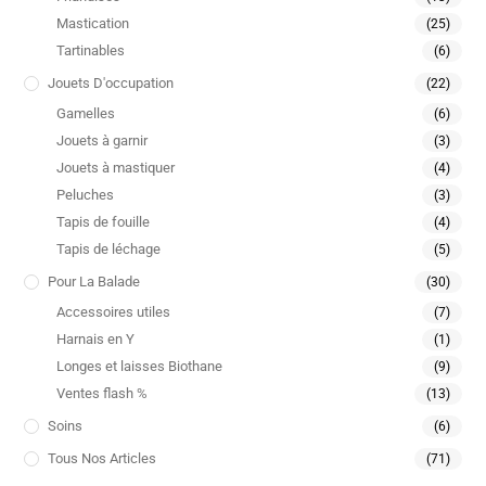
Mastication
(25)
Tartinables
(6)
Jouets D'occupation
(22)
Gamelles
(6)
Jouets à garnir
(3)
Jouets à mastiquer
(4)
Peluches
(3)
Tapis de fouille
(4)
Tapis de léchage
(5)
Pour La Balade
(30)
Accessoires utiles
(7)
Harnais en Y
(1)
Longes et laisses Biothane
(9)
Ventes flash %
(13)
Soins
(6)
Tous Nos Articles
(71)