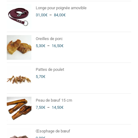
Longe pour poignée amovible
31,00
€
–
84,00
€
Oreilles de porc
5,30
€
–
16,50
€
Pattes de poulet
5,70
€
Peau de bœuf 15 cm
7,50
€
–
14,50
€
Œsophage de bœuf