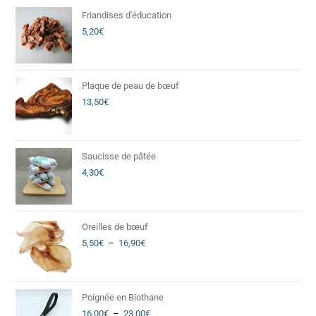
Friandises d'éducation
5,20
€
Plaque de peau de bœuf
13,50
€
Saucisse de pâtée
4,30
€
Oreilles de bœuf
5,50
€
–
16,90
€
Poignée en Biothane
16,00
€
–
23,00
€