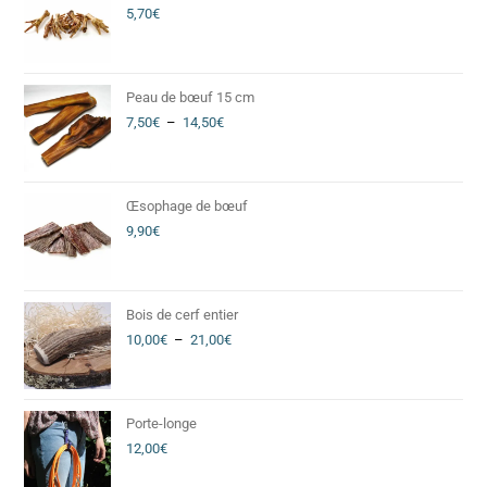
5,70
€
Peau de bœuf 15 cm
7,50
€
–
14,50
€
Œsophage de bœuf
9,90
€
Bois de cerf entier
10,00
€
–
21,00
€
Porte-longe
12,00
€