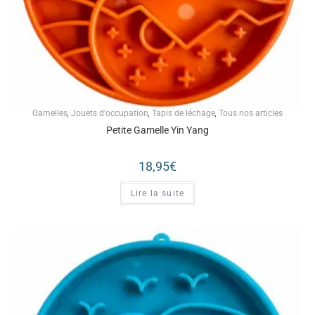
Gamelles
,
Jouets d'occupation
,
Tapis de léchage
,
Tous nos articles
Petite Gamelle Yin Yang
18,95
€
Lire la suite