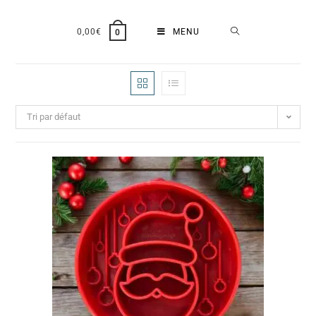
0,00
€
MENU
0
Tri par défaut