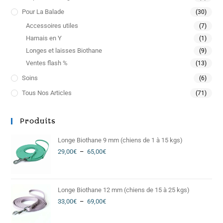
Pour La Balade
(30)
Accessoires utiles
(7)
Harnais en Y
(1)
Longes et laisses Biothane
(9)
Ventes flash %
(13)
Soins
(6)
Tous Nos Articles
(71)
Produits
Longe Biothane 9 mm (chiens de 1 à 15 kgs)
29,00
€
–
65,00
€
Longe Biothane 12 mm (chiens de 15 à 25 kgs)
33,00
€
–
69,00
€