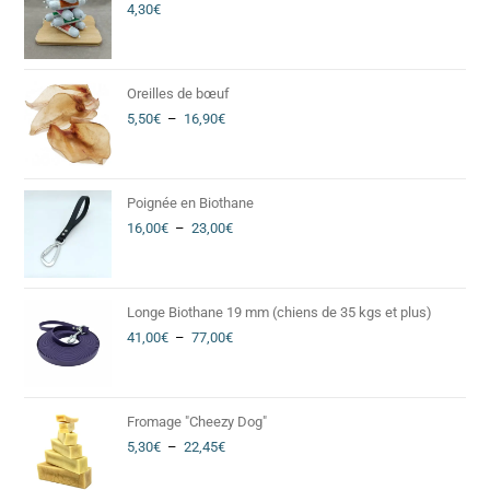
4,30
€
Oreilles de bœuf
5,50
€
–
16,90
€
Poignée en Biothane
16,00
€
–
23,00
€
Longe Biothane 19 mm (chiens de 35 kgs et plus)
41,00
€
–
77,00
€
Fromage "Cheezy Dog"
5,30
€
–
22,45
€