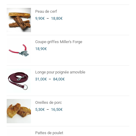
Peau de cerf
9,90
€
–
18,80
€
Coupe-griffes Miller's Forge
18,90
€
Longe pour poignée amovible
31,00
€
–
84,00
€
Oreilles de porc
5,30
€
–
16,50
€
Pattes de poulet