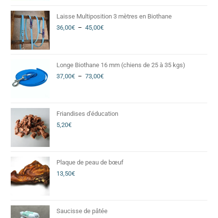
Laisse Multiposition 3 mètres en Biothane
36,00
€
–
45,00
€
Longe Biothane 16 mm (chiens de 25 à 35 kgs)
37,00
€
–
73,00
€
Friandises d'éducation
5,20
€
Plaque de peau de bœuf
13,50
€
Saucisse de pâtée