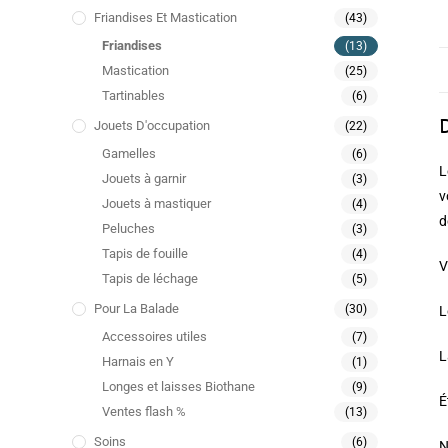
Friandises Et Mastication
(43)
Friandises
(13)
Mastication
(25)
Tartinables
(6)
Jouets D'occupation
(22)
Gamelles
(6)
L
Jouets à garnir
(3)
v
Jouets à mastiquer
(4)
d
Peluches
(3)
Tapis de fouille
(4)
V
Tapis de léchage
(5)
Pour La Balade
(30)
L
Accessoires utiles
(7)
L
Harnais en Y
(1)
Longes et laisses Biothane
(9)
É
Ventes flash %
(13)
Soins
(6)
N