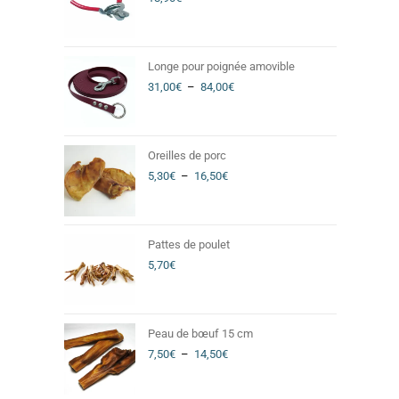
Longe pour poignée amovible
31,00
€
–
84,00
€
Oreilles de porc
5,30
€
–
16,50
€
Pattes de poulet
5,70
€
Peau de bœuf 15 cm
7,50
€
–
14,50
€