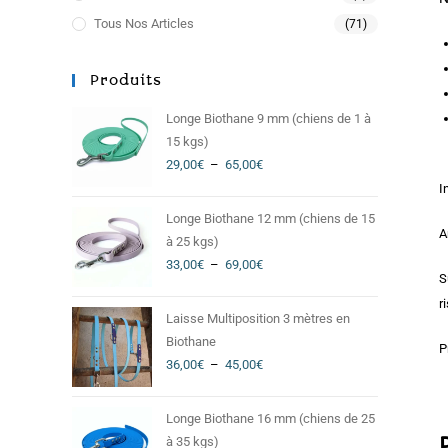
Tous Nos Articles
(71)
Produits
Longe Biothane 9 mm (chiens de 1 à
15 kgs)
29,00
€
–
65,00
€
I
Longe Biothane 12 mm (chiens de 15
A
à 25 kgs)
33,00
€
–
69,00
€
S
r
Laisse Multiposition 3 mètres en
Biothane
P
36,00
€
–
45,00
€
Longe Biothane 16 mm (chiens de 25
à 35 kgs)