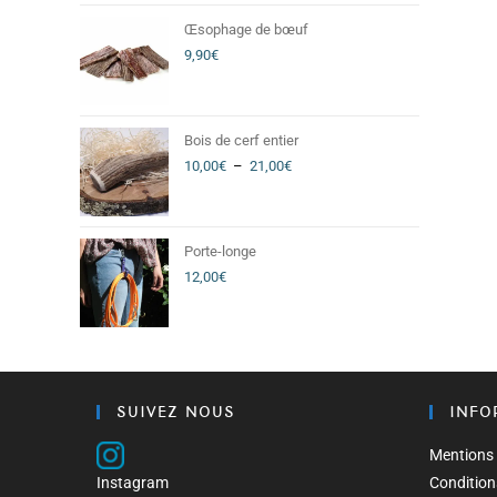
Œsophage de bœuf
9,90
€
Bois de cerf entier
10,00
€
–
21,00
€
Porte-longe
12,00
€
SUIVEZ NOUS
INFO
Mentions 
Instagram
Condition