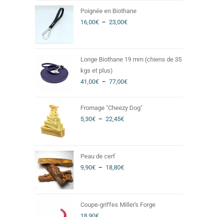
Poignée en Biothane
16,00
€
–
23,00
€
Longe Biothane 19 mm (chiens de 35
kgs et plus)
41,00
€
–
77,00
€
Fromage "Cheezy Dog"
5,30
€
–
22,45
€
Peau de cerf
9,90
€
–
18,80
€
Coupe-griffes Miller's Forge
18,90
€