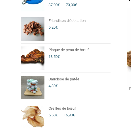
37,00
€
–
73,00
€
Friandises d'éducation
5,20
€
Plaque de peau de bœuf
13,50
€
Saucisse de pâtée
4,30
€
F
Oreilles de bœuf
5,50
€
–
16,90
€