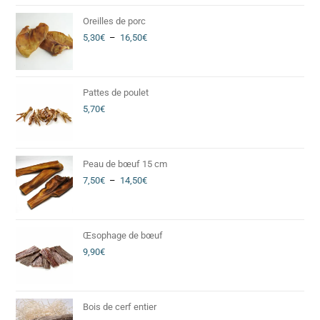
Oreilles de porc
5,30
€
–
16,50
€
Pattes de poulet
5,70
€
Peau de bœuf 15 cm
7,50
€
–
14,50
€
Œsophage de bœuf
9,90
€
Bois de cerf entier