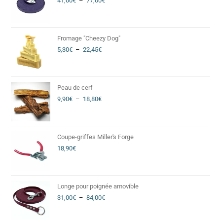
41,00
€
–
77,00
€
Fromage "Cheezy Dog"
5,30
€
–
22,45
€
Peau de cerf
9,90
€
–
18,80
€
Coupe-griffes Miller's Forge
18,90
€
Longe pour poignée amovible
31,00
€
–
84,00
€