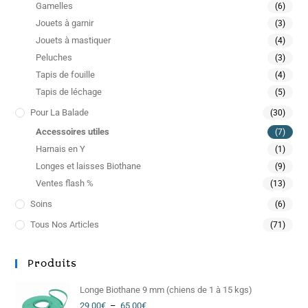
Gamelles
(6)
Jouets à garnir
(3)
Jouets à mastiquer
(4)
Peluches
(3)
Tapis de fouille
(4)
Tapis de léchage
(5)
Pour La Balade
(30)
Accessoires utiles
(7)
Harnais en Y
(1)
Longes et laisses Biothane
(9)
Ventes flash %
(13)
Soins
(6)
Tous Nos Articles
(71)
Produits
Longe Biothane 9 mm (chiens de 1 à 15 kgs)
29,00
€
–
65,00
€