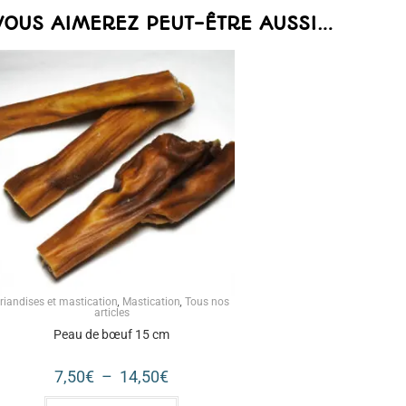
VOUS AIMEREZ PEUT-ÊTRE AUSSI…
riandises et mastication
,
Mastication
,
Tous nos
articles
Peau de bœuf 15 cm
7,50
€
–
14,50
€