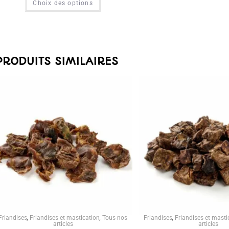
Choix des options
PRODUITS SIMILAIRES
Friandises
,
Friandises et mastication
,
Tous nos
Friandises
,
Friandises et masti
articles
articles