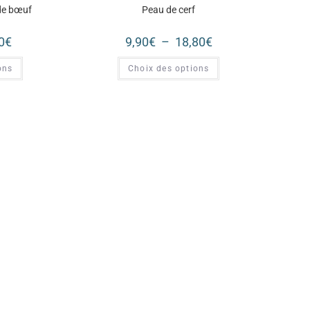
de bœuf
Peau de cerf
0
€
9,90
€
–
18,80
€
ons
Choix des options