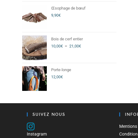
Œsophage de bœuf
9,90
€
Bois de cerf entier
10,00
€
–
21,00
€
Porte-longe
12,00
€
SUIVEZ NOUS
INFO
Mentions 
Instagram
Condition