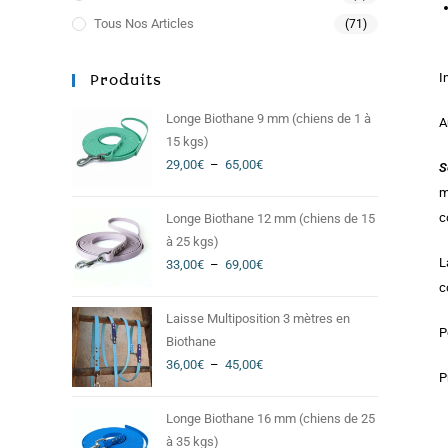
Tous Nos Articles
(71)
I
Produits
Longe Biothane 9 mm (chiens de 1 à
A
15 kgs)
29,00
€
–
65,00
€
S
m
c
Longe Biothane 12 mm (chiens de 15
à 25 kgs)
L
33,00
€
–
69,00
€
c
Laisse Multiposition 3 mètres en
P
Biothane
36,00
€
–
45,00
€
P
Longe Biothane 16 mm (chiens de 25
à 35 kgs)