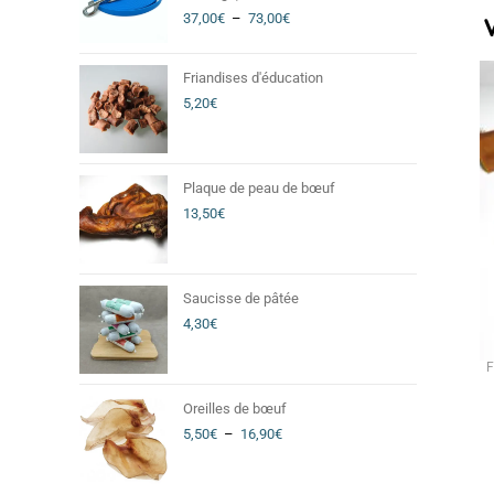
37,00
€
–
73,00
€
Friandises d'éducation
5,20
€
Plaque de peau de bœuf
13,50
€
Saucisse de pâtée
4,30
€
F
Oreilles de bœuf
5,50
€
–
16,90
€