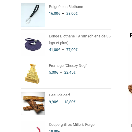
Poignée en Biothane
16,00
€
–
23,00
€
Longe Biothane 19 mm (chiens de 35
kgs et plus)
41,00
€
–
77,00
€
Fromage "Cheezy Dog"
5,30
€
–
22,45
€
Peau de cerf
9,90
€
–
18,80
€
Coupe-griffes Miller's Forge
18,90
€