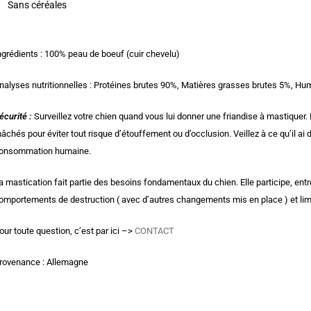
Sans céréales
ngrédients : 100% peau de boeuf (cuir chevelu)
nalyses nutritionnelles : Protéines brutes 90%, Matières grasses brutes 5%, Hu
écurité
:
Surveillez votre chien quand vous lui donner une friandise à mastiquer. 
âchés pour éviter tout risque d’étouffement ou d’occlusion. Veillez à ce qu’il ai d
onsommation humaine.
a mastication fait partie des besoins fondamentaux du chien. Elle participe, entre
omportements de destruction ( avec d’autres changements mis en place ) et limit
our toute question, c’est par ici –>
CONTACT
rovenance : Allemagne