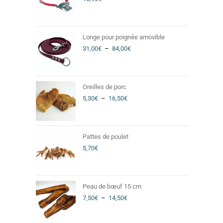
Longe pour poignée amovible
31,00
€
–
84,00
€
Oreilles de porc
5,30
€
–
16,50
€
Pattes de poulet
5,70
€
Peau de bœuf 15 cm
7,50
€
–
14,50
€