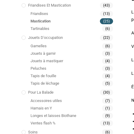
Friandises Et Mastication
(43)
L
Friandises
(13)
p
Mastication
(25)
Tartinables
(6)
A
Jouets D'occupation
(22)
Gamelles
(6)
V
Jouets à garnir
(3)
L
Jouets à mastiquer
(4)
Peluches
(3)
L
Tapis de fouille
(4)
Tapis de léchage
(5)
É
Pour La Balade
(30)
N
Accessoires utiles
(7)
Harnais en Y
(1)
Longes et laisses Biothane
(9)
Ventes flash %
(13)
Soins
(6)