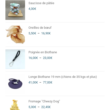
Saucisse de pâtée
4,30
€
Oreilles de bœuf
5,50
€
–
16,90
€
Poignée en Biothane
16,00
€
–
23,00
€
Longe Biothane 19 mm (chiens de 35 kgs et plus)
41,00
€
–
77,00
€
Fromage "Cheezy Dog"
5,30
€
–
22,45
€