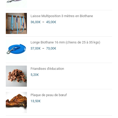
Laisse Multiposition 3 mètres en Biothane
36,00
€
–
45,00
€
Longe Biothane 16 mm (chiens de 25 à 35 kgs)
37,00
€
–
73,00
€
Friandises d'éducation
5,20
€
Plaque de peau de bœuf
13,50
€