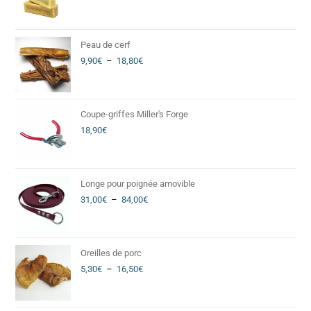
Peau de cerf
9,90
€
–
18,80
€
Coupe-griffes Miller's Forge
18,90
€
Longe pour poignée amovible
31,00
€
–
84,00
€
Oreilles de porc
5,30
€
–
16,50
€