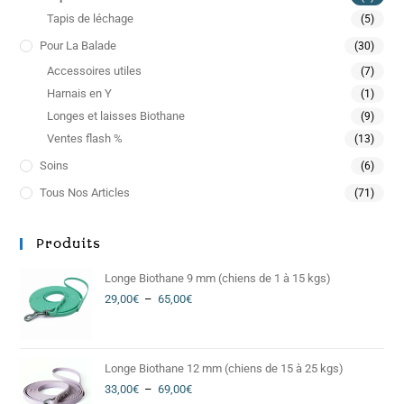
Tapis de léchage
(5)
Pour La Balade
(30)
Accessoires utiles
(7)
Harnais en Y
(1)
Longes et laisses Biothane
(9)
Ventes flash %
(13)
Soins
(6)
Tous Nos Articles
(71)
Produits
Longe Biothane 9 mm (chiens de 1 à 15 kgs)
29,00
€
–
65,00
€
Longe Biothane 12 mm (chiens de 15 à 25 kgs)
33,00
€
–
69,00
€