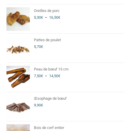
Oreilles de porc
5,30
€
–
16,50
€
Pattes de poulet
5,70
€
Peau de bœuf 15 cm
7,50
€
–
14,50
€
Œsophage de bœuf
9,90
€
Bois de cerf entier