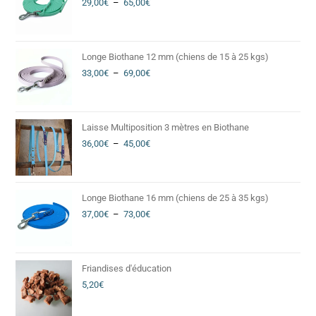
29,00
€
–
65,00
€
Longe Biothane 12 mm (chiens de 15 à 25 kgs)
33,00
€
–
69,00
€
Laisse Multiposition 3 mètres en Biothane
36,00
€
–
45,00
€
Longe Biothane 16 mm (chiens de 25 à 35 kgs)
37,00
€
–
73,00
€
Friandises d'éducation
5,20
€