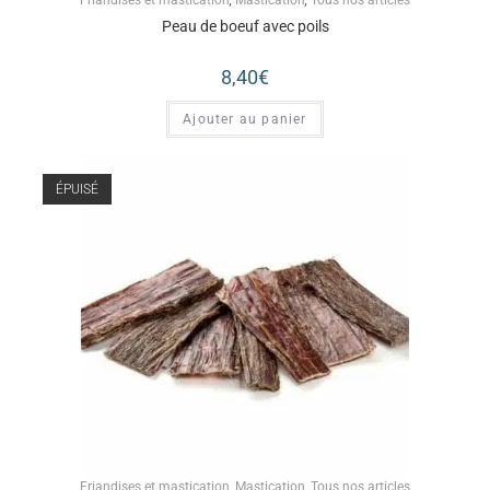
Friandises et mastication
,
Mastication
,
Tous nos articles
Peau de boeuf avec poils
8,40
€
Ajouter au panier
ÉPUISÉ
Friandises et mastication
,
Mastication
,
Tous nos articles