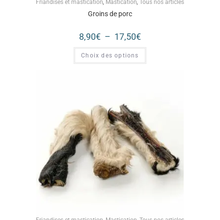
Friandises et mastication
,
Mastication
,
Tous nos articles
Groins de porc
8,90
€
–
17,50
€
Choix des options