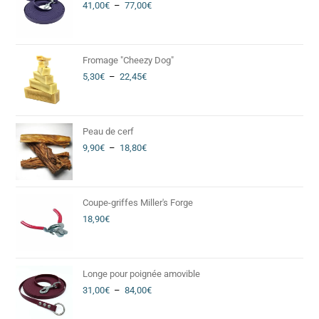
41,00
€
–
77,00
€
Fromage "Cheezy Dog"
5,30
€
–
22,45
€
Peau de cerf
9,90
€
–
18,80
€
Coupe-griffes Miller's Forge
18,90
€
Longe pour poignée amovible
31,00
€
–
84,00
€