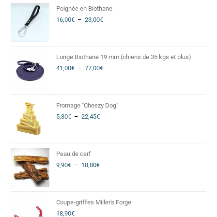
Poignée en Biothane
16,00
€
–
23,00
€
Longe Biothane 19 mm (chiens de 35 kgs et plus)
41,00
€
–
77,00
€
Fromage "Cheezy Dog"
5,30
€
–
22,45
€
Peau de cerf
9,90
€
–
18,80
€
Coupe-griffes Miller's Forge
18,90
€