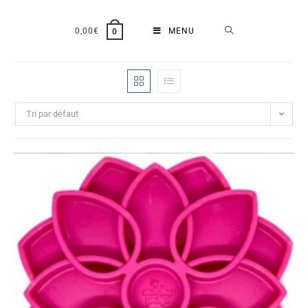
0,00
€
MENU
0
Tri par défaut