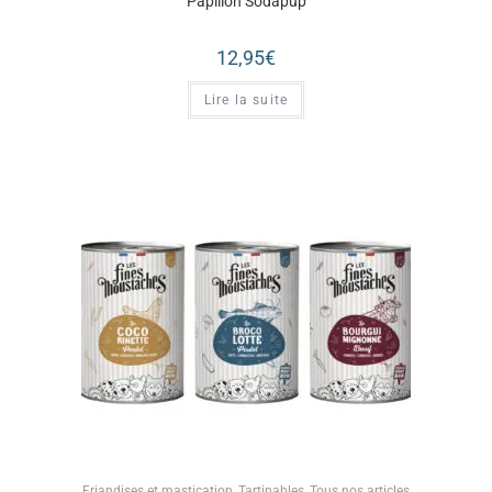
Papillon Sodapup
12,95
€
Lire la suite
Friandises et mastication
,
Tartinables
,
Tous nos articles