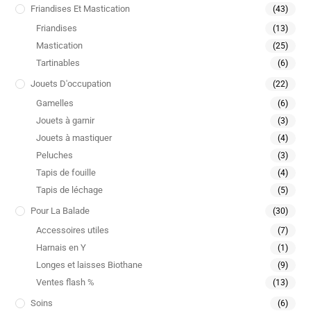
Friandises Et Mastication
(43)
Friandises
(13)
Mastication
(25)
Tartinables
(6)
Jouets D'occupation
(22)
Gamelles
(6)
Jouets à garnir
(3)
Jouets à mastiquer
(4)
Peluches
(3)
Tapis de fouille
(4)
Tapis de léchage
(5)
Pour La Balade
(30)
Accessoires utiles
(7)
Harnais en Y
(1)
Longes et laisses Biothane
(9)
Ventes flash %
(13)
Soins
(6)