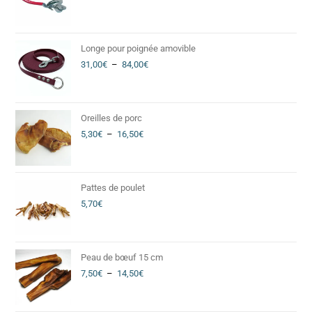
Longe pour poignée amovible
31,00
€
–
84,00
€
Oreilles de porc
5,30
€
–
16,50
€
Pattes de poulet
5,70
€
Peau de bœuf 15 cm
7,50
€
–
14,50
€