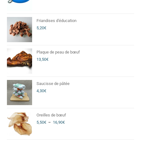
Friandises d'éducation
5,20
€
Plaque de peau de bœuf
13,50
€
Saucisse de pâtée
4,30
€
Oreilles de bœuf
5,50
€
–
16,90
€