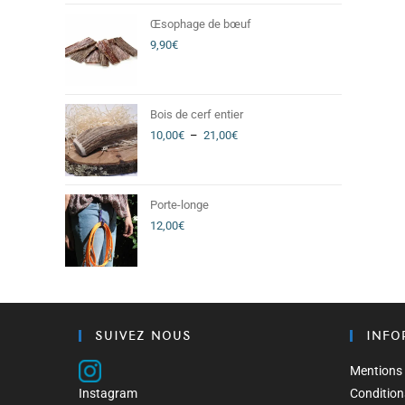
Œsophage de bœuf
9,90
€
Bois de cerf entier
10,00
€
–
21,00
€
Porte-longe
12,00
€
SUIVEZ NOUS
INFO
Mentions 
Instagram
Condition