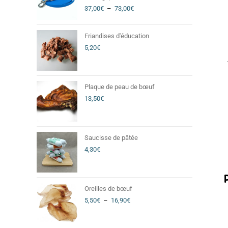
37,00
€
–
73,00
€
Friandises d'éducation
5,20
€
Plaque de peau de bœuf
13,50
€
Saucisse de pâtée
4,30
€
Oreilles de bœuf
5,50
€
–
16,90
€