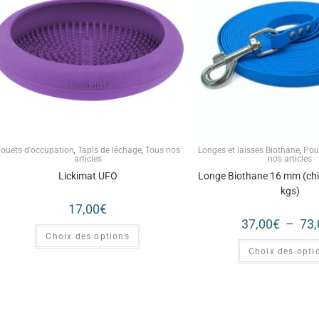
ouets d'occupation
,
Tapis de léchage
,
Tous nos
Longes et laisses Biothane
,
Pou
articles
nos articles
Lickimat UFO
Longe Biothane 16 mm (chi
kgs)
17,00
€
37,00
€
–
73,
Choix des options
Choix des opti