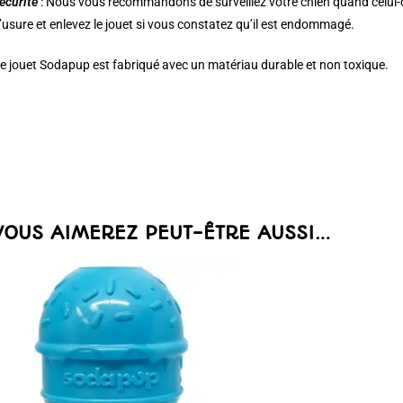
écurité
: Nous vous recommandons de surveillez votre chien quand celui-c
’usure et enlevez le jouet si vous constatez qu’il est endommagé.
e jouet Sodapup est fabriqué avec un matériau durable et non toxique.
VOUS AIMEREZ PEUT-ÊTRE AUSSI…