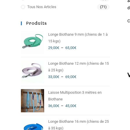
S
Tous Nos Articles
(71)
d
C
Produits
Longe Biothane 9 mm (chiens de 1 à
15 kgs)
29,00
€
–
65,00
€
Longe Biothane 12 mm (chiens de 15
à 25 kgs)
33,00
€
–
69,00
€
Laisse Multiposition 3 mètres en
Biothane
36,00
€
–
45,00
€
Longe Biothane 16 mm (chiens de 25
à 35 kgs)