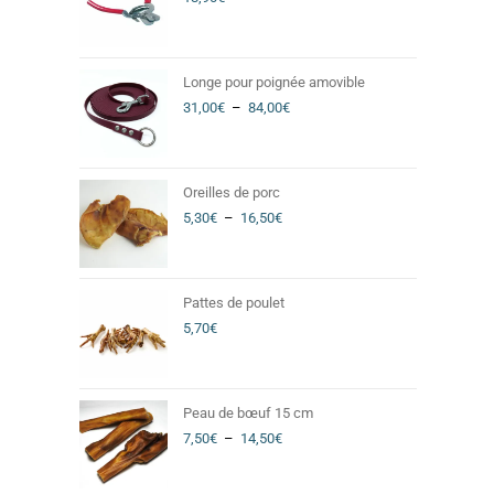
Longe pour poignée amovible
31,00
€
–
84,00
€
Oreilles de porc
5,30
€
–
16,50
€
Pattes de poulet
5,70
€
Peau de bœuf 15 cm
7,50
€
–
14,50
€