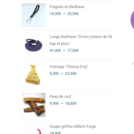
Poignée en Biothane
16,00
€
–
23,00
€
Longe Biothane 19 mm (chiens de 35
kgs et plus)
41,00
€
–
77,00
€
J
Fromage "Cheezy Dog"
5,30
€
–
22,45
€
Peau de cerf
9,90
€
–
18,80
€
Coupe-griffes Miller's Forge
18,90
€