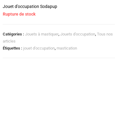
Jouet d’occupation Sodapup
Rupture de stock
Catégories :
Jouets à mastiquer
,
Jouets d'occupation
,
Tous nos
articles
Étiquettes :
jouet d'occupation
,
mastication