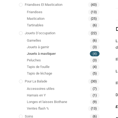
Friandises Et Mastication
(43)
Friandises
(13)
Mastication
(25)
Tartinables
(6)
Jouets D'occupation
(22)
Gamelles
L
(6)
Jouets à garnir
c
(3)
Jouets à mastiquer
(4)
I
Peluches
(3)
Tapis de fouille
(4)
L
Tapis de léchage
(5)
Pour La Balade
(30)
I
Accessoires utiles
(7)
D
Harnais en Y
(1)
Longes et laisses Biothane
(9)
E
Ventes flash %
(13)
Soins
(6)