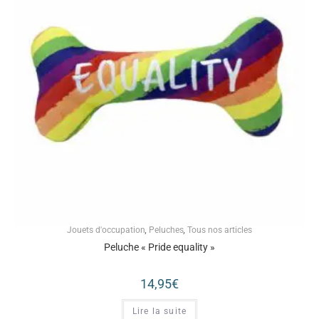
Jouets d'occupation
,
Peluches
,
Tous nos articles
Peluche « Pride equality »
14,95
€
Lire la suite