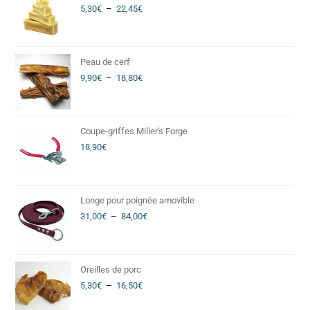
5,30
€
–
22,45
€
Peau de cerf
9,90
€
–
18,80
€
Coupe-griffes Miller's Forge
18,90
€
Longe pour poignée amovible
31,00
€
–
84,00
€
Oreilles de porc
5,30
€
–
16,50
€