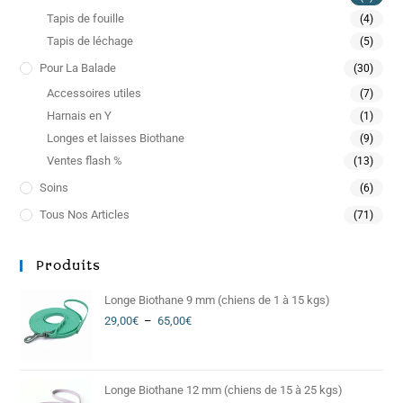
Tapis de fouille
(4)
Tapis de léchage
(5)
Pour La Balade
(30)
Accessoires utiles
(7)
Harnais en Y
(1)
Longes et laisses Biothane
(9)
Ventes flash %
(13)
Soins
(6)
Tous Nos Articles
(71)
Produits
Longe Biothane 9 mm (chiens de 1 à 15 kgs)
29,00
€
–
65,00
€
Longe Biothane 12 mm (chiens de 15 à 25 kgs)