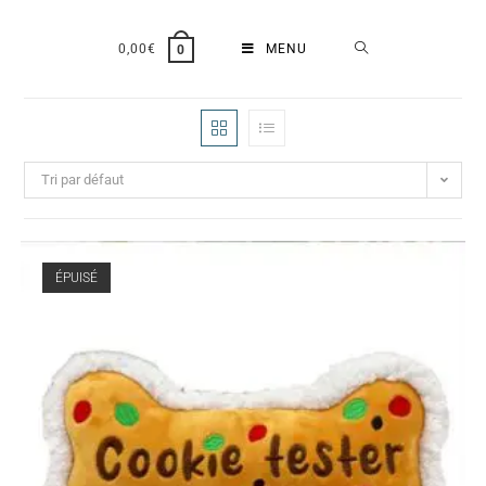
0,00
€
MENU
0
Tri par défaut
ÉPUISÉ