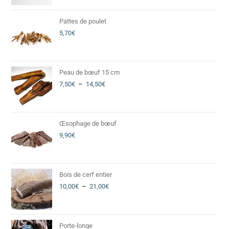
Pattes de poulet
5,70
€
Peau de bœuf 15 cm
7,50
€
–
14,50
€
Œsophage de bœuf
9,90
€
Bois de cerf entier
10,00
€
–
21,00
€
Porte-longe