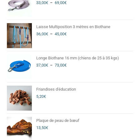
33,00
€
–
69,00
€
Laisse Multiposition 3 mètres en Biothane
36,00
€
–
45,00
€
Longe Biothane 16 mm (chiens de 25 à 35 kgs)
37,00
€
–
73,00
€
Friandises d'éducation
5,20
€
Plaque de peau de bœuf
13,50
€