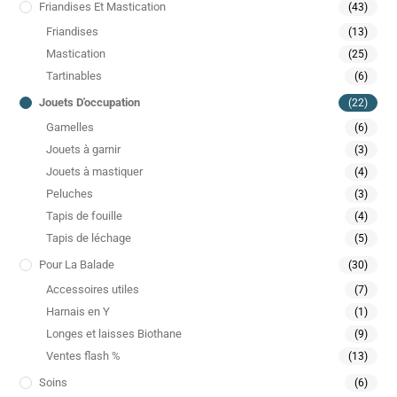
Friandises Et Mastication
(43)
Friandises
(13)
Mastication
(25)
Tartinables
(6)
Jouets D'occupation
(22)
Gamelles
(6)
Jouets à garnir
(3)
Jouets à mastiquer
(4)
Peluches
(3)
Tapis de fouille
(4)
Tapis de léchage
(5)
Pour La Balade
(30)
Accessoires utiles
(7)
Harnais en Y
(1)
Longes et laisses Biothane
(9)
Ventes flash %
(13)
Soins
(6)