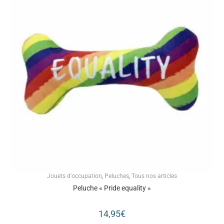
Jouets d'occupation
,
Peluches
,
Tous nos articles
Peluche « Pride equality »
14,95
€