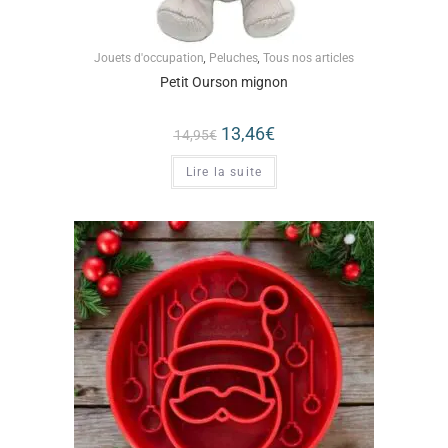
Jouets d'occupation
,
Peluches
,
Tous nos articles
Petit Ourson mignon
13,46
€
14,95
€
Lire la suite