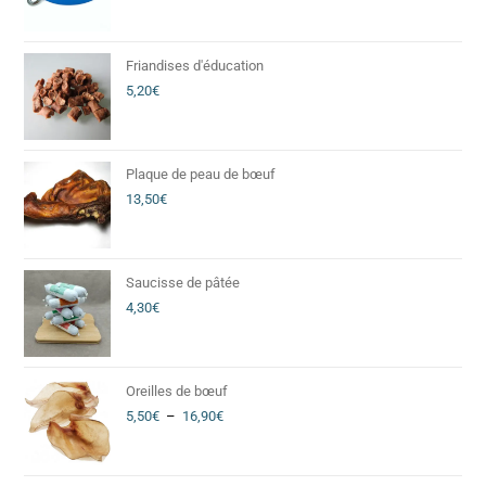
Friandises d'éducation
5,20
€
Plaque de peau de bœuf
13,50
€
Saucisse de pâtée
4,30
€
Oreilles de bœuf
5,50
€
–
16,90
€