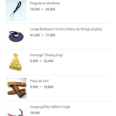
Poignée en Biothane
16,00
€
–
23,00
€
Longe Biothane 19 mm (chiens de 35 kgs et plus)
41,00
€
–
77,00
€
Fromage "Cheezy Dog"
5,30
€
–
22,45
€
Peau de cerf
9,90
€
–
18,80
€
Coupe-griffes Miller's Forge
18,90
€