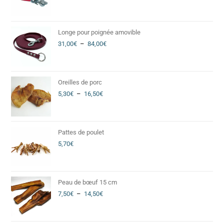
Longe pour poignée amovible
31,00
€
–
84,00
€
Oreilles de porc
5,30
€
–
16,50
€
Pattes de poulet
5,70
€
Peau de bœuf 15 cm
7,50
€
–
14,50
€