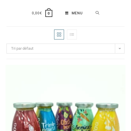
0,00
€
MENU
0
Tri par défaut