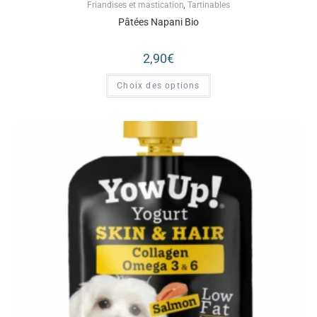
Friandises et mastication
,
Tartinables
Pâtées Napani Bio
2,90
€
Choix des options