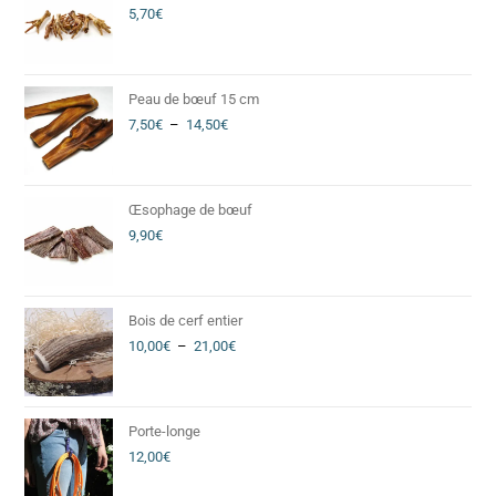
5,70
€
Peau de bœuf 15 cm
7,50
€
–
14,50
€
Œsophage de bœuf
9,90
€
Bois de cerf entier
10,00
€
–
21,00
€
Porte-longe
12,00
€