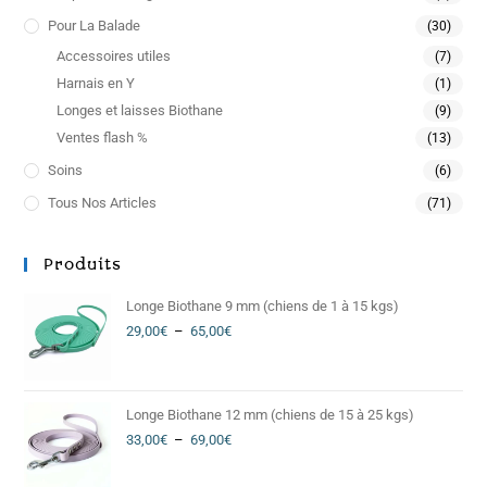
Pour La Balade
(30)
Accessoires utiles
(7)
Harnais en Y
(1)
Longes et laisses Biothane
(9)
Ventes flash %
(13)
Soins
(6)
Tous Nos Articles
(71)
Produits
Longe Biothane 9 mm (chiens de 1 à 15 kgs)
29,00
€
–
65,00
€
Longe Biothane 12 mm (chiens de 15 à 25 kgs)
33,00
€
–
69,00
€