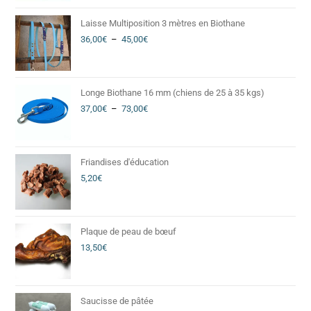
Laisse Multiposition 3 mètres en Biothane
36,00
€
–
45,00
€
Longe Biothane 16 mm (chiens de 25 à 35 kgs)
37,00
€
–
73,00
€
Friandises d'éducation
5,20
€
Plaque de peau de bœuf
13,50
€
Saucisse de pâtée