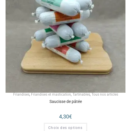
Friandises
,
Friandises et mastication
,
Tartinables
,
Tous nos articles
Saucisse de pâtée
4,30
€
Choix des options