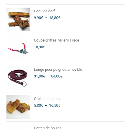
Peau de cerf
9,90
€
–
18,80
€
Coupe-griffes Miller's Forge
18,90
€
Longe pour poignée amovible
31,00
€
–
84,00
€
Oreilles de porc
5,30
€
–
16,50
€
Pattes de poulet