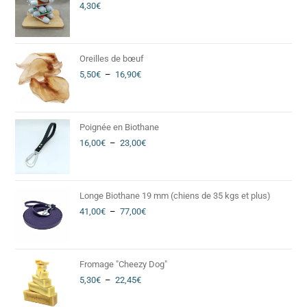
4,30
€
Oreilles de bœuf
5,50
€
–
16,90
€
Poignée en Biothane
16,00
€
–
23,00
€
Longe Biothane 19 mm (chiens de 35 kgs et plus)
41,00
€
–
77,00
€
Fromage "Cheezy Dog"
5,30
€
–
22,45
€