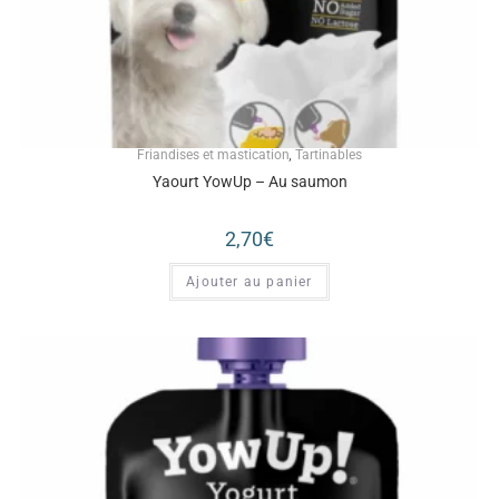
Friandises et mastication
,
Tartinables
Yaourt YowUp – Au saumon
2,70
€
Ajouter au panier