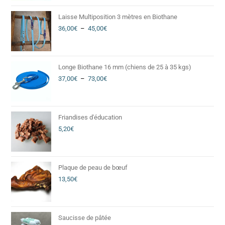
Laisse Multiposition 3 mètres en Biothane
36,00
€
–
45,00
€
Longe Biothane 16 mm (chiens de 25 à 35 kgs)
37,00
€
–
73,00
€
Friandises d'éducation
5,20
€
Plaque de peau de bœuf
13,50
€
Saucisse de pâtée