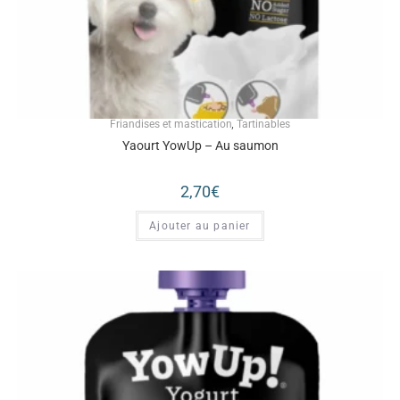
Friandises et mastication
,
Tartinables
Yaourt YowUp – Au saumon
2,70
€
Ajouter au panier