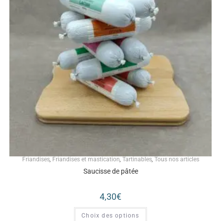
Friandises
,
Friandises et mastication
,
Tartinables
,
Tous nos articles
Saucisse de pâtée
4,30
€
Choix des options