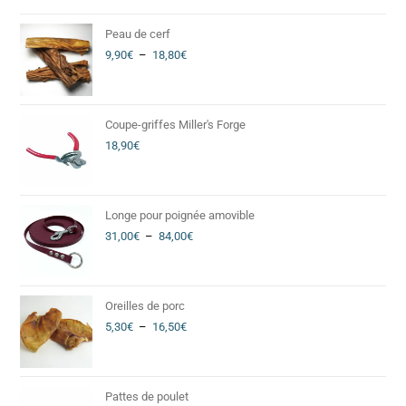
Peau de cerf
9,90
€
–
18,80
€
Coupe-griffes Miller's Forge
18,90
€
Longe pour poignée amovible
31,00
€
–
84,00
€
Oreilles de porc
5,30
€
–
16,50
€
Pattes de poulet