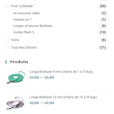
Pour La Balade
(30)
Accessoires utiles
(7)
Harnais en Y
(1)
Longes et laisses Biothane
(9)
Ventes flash %
(13)
Soins
(6)
Tous Nos Articles
(71)
Produits
Longe Biothane 9 mm (chiens de 1 à 15 kgs)
29,00
€
–
65,00
€
Longe Biothane 12 mm (chiens de 15 à 25 kgs)
33,00
€
–
69,00
€