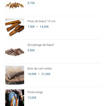
5,70
€
Peau de bœuf 15 cm
7,50
€
–
14,50
€
Œsophage de bœuf
9,90
€
Bois de cerf entier
10,00
€
–
21,00
€
Porte-longe
12,00
€