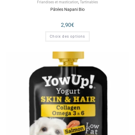
Friandises et mastication
,
Tartinables
Pâtées Napani Bio
2,90
€
Choix des options