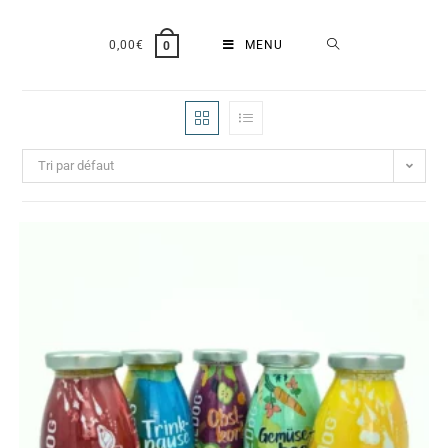
0,00
€
MENU
0
Tri par défaut