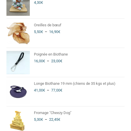
4,30
€
Oreilles de bœuf
5,50
€
–
16,90
€
Poignée en Biothane
16,00
€
–
23,00
€
Longe Biothane 19 mm (chiens de 35 kgs et plus)
41,00
€
–
77,00
€
Fromage "Cheezy Dog"
5,30
€
–
22,45
€